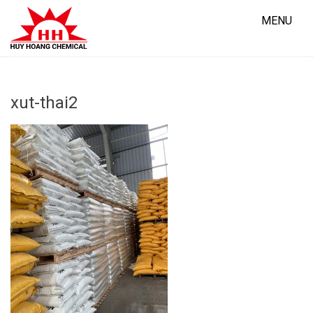
Skip
to
MENU
content
xut-thai2