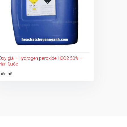
Oxy già – Hydrogen peroxide H2O2 50% –
Hàn Quốc
Liên hệ