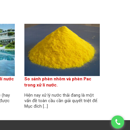
lí nước
So sánh phèn nhôm và phèn Pac
trong xử lí nước.
e (hay
Hiện nay xử lý nước thải đang là một
 được
vấn đề toàn cầu cần giải quyết triệt để.
Mục đích […]