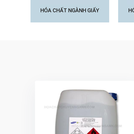
HÓA CHẤT NGÀNH GIẤY
H