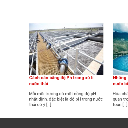
Cách cân bằng độ Ph trong xử lí
Những h
nước thải
nước bể
Mỗi môi trường có một nồng độ pH
Hóa chấ
nhất định, đặc biệt là độ pH trong nước
quan trọ
thải có ý […]
toàn […]