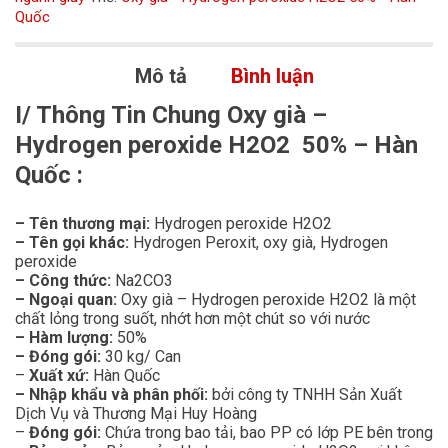
Quốc
Mô tả
Bình luận
I/ Thông Tin Chung Oxy già –
Hydrogen peroxide H2O2 50% – Hàn
Quốc :
– Tên thương mại:
Hydrogen peroxide H2O2
– Tên gọi khác:
Hydrogen Peroxit, oxy già, Hydrogen
peroxide
– Công thức:
Na2CO3
– Ngoại quan:
Oxy già – Hydrogen peroxide H2O2 là một
chất lỏng trong suốt, nhớt hơn một chút so với nước
– Hàm lượng:
50%
– Đóng gói:
30 kg/ Can
–
Xuất xứ:
Hàn Quốc
– Nhập khẩu và phân phối:
bởi công ty TNHH Sản Xuất
Dịch Vụ và Thương Mại Huy Hoàng
–
Đóng gói:
Chứa trong bao tải, bao PP có lớp PE bên trong