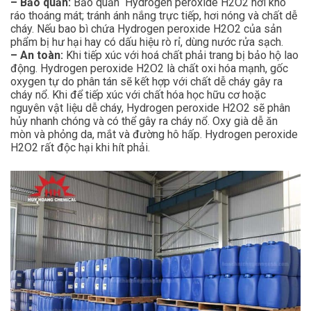
– Bảo quản:
Bảo quản Hydrogen peroxide H2O2 nơi khô
ráo thoáng mát; tránh ánh nắng trực tiếp, hơi nóng và chất dễ
cháy. Nếu bao bì chứa Hydrogen peroxide H2O2 của sản
phẩm bị hư hại hay có dấu hiệu rò rỉ, dùng nước rửa sạch.
– An toàn:
Khi tiếp xúc với hoá chất phải trang bị bảo hộ lao
động. Hydrogen peroxide H2O2 là chất oxi hóa mạnh, gốc
oxygen tự do phân tán sẽ kết hợp với chất dễ cháy gây ra
cháy nổ. Khi để tiếp xúc với chất hóa học hữu cơ hoặc
nguyên vật liệu dễ cháy, Hydrogen peroxide H2O2 sẽ phân
hủy nhanh chóng và có thể gây ra cháy nổ. Oxy già dễ ăn
mòn và phỏng da, mắt và đường hô hấp. Hydrogen peroxide
H2O2 rất độc hại khi hít phải.