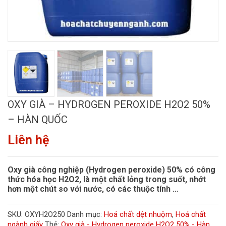
OXY GIÀ – HYDROGEN PEROXIDE H2O2 50%
– HÀN QUỐC
Liên hệ
Oxy già công nghiệp (Hydrogen peroxide) 50% có công
thức hóa học H2O2, là một chất lỏng trong suốt, nhớt
hơn một chút so với nước, có các thuộc tính …
SKU:
OXYH2O250
Danh mục:
Hoá chất dệt nhuộm
,
Hoá chất
ngành giấy
Thẻ:
Oxy già - Hydrogen peroxide H2O2 50% - Hàn