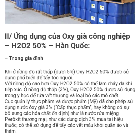
II/ Ứng dụng của Oxy già công nghiệp
– H2O2 50% – Hàn Quốc:
– Trong gia đình
Khi ở nồng độ rất thấp (dưới 5%) Oxy H2O2 50% được sử
dụng phổ biến để tẩy tóc người.
Với nồng độ cao hơn Oxy H2O2 50% có thể làm cháy da khi
tiếp xúc. Ở nồng độ thấp (3%), Oxy H2O2 50% được sử dụng
trong y học để rửa vết thương và loại bỏ các mô chết.
Cục quản lý thực phẩm và dược phẩm (Mỹ) đã cho phép sử
dụng nước ôxy già 3% (“Cấp thực phẩm”, hay không có sự
bổ sung các hóa chất ổn định) như là nước rửa miệng.
Perôxít thương mại, như các dung dịch 3% mua tại hiệu
thuốc, có thể sử dụng để tẩy các vết máu khỏi quần áo và
thảm.