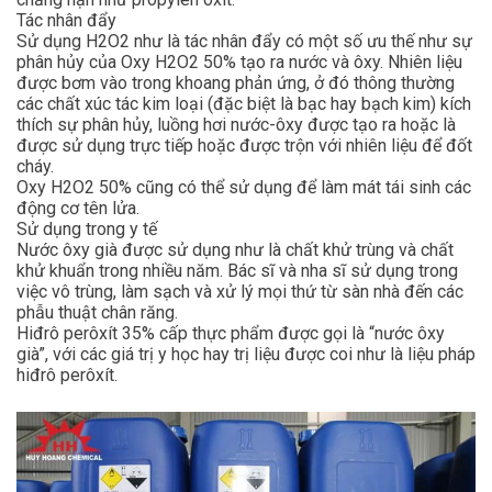
Tác nhân đẩy
Sử dụng H2O2 như là tác nhân đẩy có một số ưu thế như sự
phân hủy của Oxy H2O2 50% tạo ra nước và ôxy. Nhiên liệu
được bơm vào trong khoang phản ứng, ở đó thông thường
các chất xúc tác kim loại (đặc biệt là bạc hay bạch kim) kích
thích sự phân hủy, luồng hơi nước-ôxy được tạo ra hoặc là
được sử dụng trực tiếp hoặc được trộn với nhiên liệu để đốt
cháy.
Oxy H2O2 50% cũng có thể sử dụng để làm mát tái sinh các
động cơ tên lửa.
Sử dụng trong y tế
Nước ôxy già được sử dụng như là chất khử trùng và chất
khử khuẩn trong nhiều năm. Bác sĩ và nha sĩ sử dụng trong
việc vô trùng, làm sạch và xử lý mọi thứ từ sàn nhà đến các
phẫu thuật chân răng.
Hiđrô perôxít 35% cấp thực phẩm được gọi là “nước ôxy
già”, với các giá trị y học hay trị liệu được coi như là liệu pháp
hiđrô perôxít.