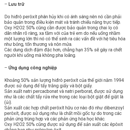
–
Lưu trữ
Do hiđrô perôxít phân hủy khi có ánh sáng nên nó cần phải
bảo quản trong điều kiện mát và tránh chiếu nắng trực tiếp.
Oxy H2O2 50% cũng cần được bảo quản trong chai lọ có
dãn nhãn rõ ràng, xa tầm với của trẻ em do nếu uống nhầm
một lượng lớn thì nó có thể sinh ra các vấn đề với hệ tiêu hóa
như bỏng, tổn thương và nôn mửa.
Các dung dịch đậm đặc hơn, chẳng hạn 35% sẽ gây ra chết
người khi uống mà không pha loãng.
–
Ứng dụng công nghiệp
Khoảng 50% sản lượng hiđrô perôxít của thế giới năm 1994
được sử dụng để tẩy trắng giấy và bột giấy.
Sản xuất natri percacbonat và natri perborat, được sử dụng
như là các chất tẩy rửa nhẹ trong các loại bột giặt để giặt là
(ủi).
Sản xuất các hợp chất perôxít hữu cơ nào đó như dibenzoyl
perôxít, được sử dụng như là chất mồi gốc tự do trong các
phản ứng trùng hợp và các phản ứng hóa học khác.
Oxy H2O2 50% cũng được sử dụng để sản xuất các êpôxit
chẳng hạn như prôpylen ôxít.