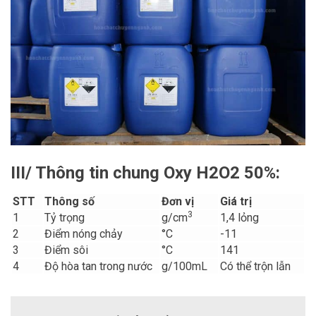
III/ Thông tin chung Oxy H2O2 50%:
STT
Thông số
Đơn vị
Giá trị
3
1
Tỷ trọng
g/cm
1,4 lỏng
2
Điểm nóng chảy
°C
-11
3
Điểm sôi
°C
141
4
Độ hòa tan trong nước
g/100mL
Có thể trộn lẫn