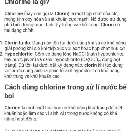
Chlorine là gì?
Chlorine
(hay còn gọi là
Clorin
) là một hợp chất của clo,
mang tính oxy hóa và sát khuẩn cực mạnh. Nó được sử dụng
phổ biến trong mục đích tẩy trắng và khử trùng.
Clorin
có
hai dạng chính:
Clorin tự do
: Dạng này tồn tại dưới dạng khí và có khả năng
giải phóng khí clo khi tiếp xúc với axit hoặc hợp chất hữu cơ.
Hypochlorite
: Gồm có dạng lỏng NaOCl (natri hypochlorite,
hay nước javen) và canxi hypochlorite (Ca(OCl)₂, dạng bột
trắng). Dù tồn tại dưới bất kỳ dạng nào,
clorin
khi tác dụng
với nước cũng sinh ra phân tử axit hypoclorit có khả năng
khử trùng và khử khuẩn cao.
Cách dùng chlorine trong xử lí nước bể
bơi
Clorine
là một chất hóa học có khả năng khử trùng để diệt
khuẩn hoặc làm các vi sinh vật trong nước không có khả
năng hoạt động.