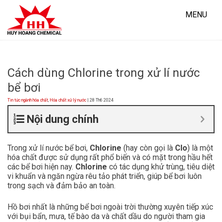
Skip
to
MENU
content
Cách dùng Chlorine trong xử lí nước
bể bơi
Tin tức ngành hóa chất
,
Hóa chất xử lý nước
| 28 Th6 2024
Nội dung chính
Trong xử lí nước bể bơi,
Chlorine
(hay còn gọi là
Clo
) là một
hóa chất được sử dụng rất phổ biến và có mặt trong hầu hết
các bể bơi hiện nay.
Chlorine
có tác dụng khử trùng, tiêu diệt
vi khuẩn và ngăn ngừa rêu tảo phát triển, giúp bể bơi luôn
trong sạch và đảm bảo an toàn.
Hồ bơi nhất là những bể bơi ngoài trời thường xuyên tiếp xúc
với bụi bẩn, mưa, tế bào da và chất dầu do người tham gia