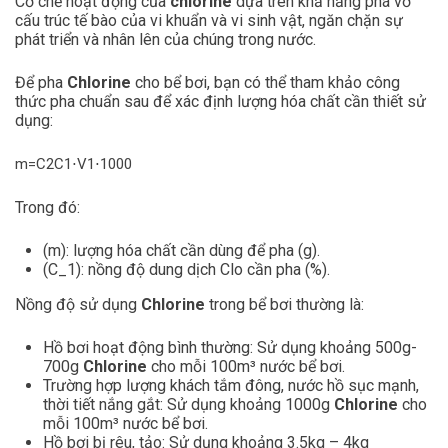
Cơ chế hoạt động của
chlorine
dựa trên khả năng phá vỡ
cấu trúc tế bào của vi khuẩn và vi sinh vật, ngăn chặn sự
phát triển và nhân lên của chúng trong nước.
Để pha
Chlorine
cho bể bơi, bạn có thể tham khảo công
thức pha chuẩn sau để xác định lượng hóa chất cần thiết sử
dụng:
m
=
C
2
C
1
⋅
V
1
⋅
1000
Trong đó:
(m): lượng hóa chất cần dùng để pha (g).
(C_1): nồng độ dung dịch Clo cần pha (%).
Nồng độ sử dụng
Chlorine
trong bể bơi thường là:
Hồ bơi hoạt động bình thường: Sử dụng khoảng 500g-
700g
Chlorine
cho mỗi 100m³ nước bể bơi.
Trường hợp lượng khách tắm đông, nước hồ sục mạnh,
thời tiết nắng gắt: Sử dụng khoảng 1000g
Chlorine
cho
mỗi 100m³ nước bể bơi.
Hồ bơi bị rêu, tảo: Sử dụng khoảng 3.5kg – 4kg