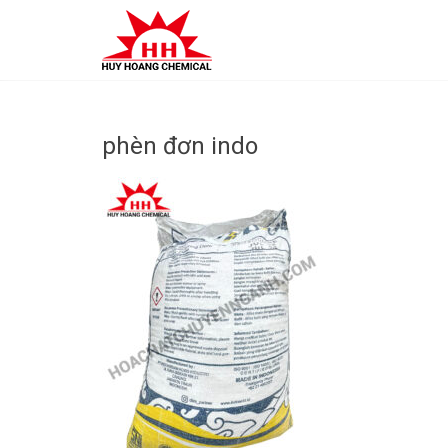
Skip
to
content
phèn đơn indo