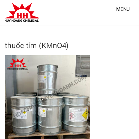
Skip
to
MENU
content
thuốc tím (KMnO4)