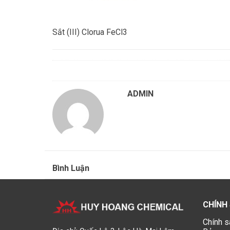
Sắt (III) Clorua FeCl3
ADMIN
Bình Luận
CHÍNH
Chính s