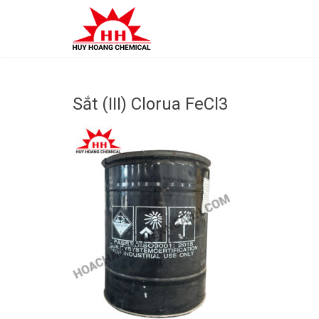
Skip
to
content
Sắt (III) Clorua FeCl3