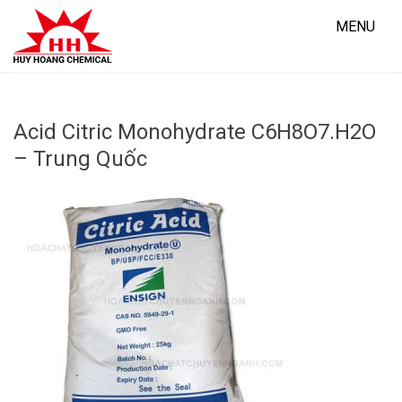
Skip
to
MENU
content
Acid Citric Monohydrate C6H8O7.H2O
– Trung Quốc