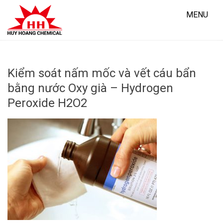
Skip
to
MENU
content
Kiểm soát nấm mốc và vết cáu bẩn
bằng nước Oxy già – Hydrogen
Peroxide H2O2