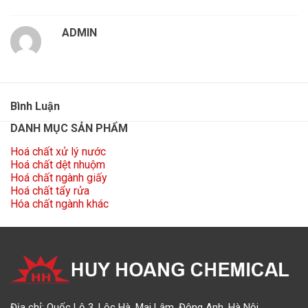
ADMIN
Bình Luận
DANH MỤC SẢN PHẨM
Hoá chất xử lý nước
Hoá chất dệt nhuộm
Hoá chất ngành giấy
Hoá chất tẩy rửa
Hóa chất ngành khác
Địa chỉ: Quốc Lộ 3, Lộc Hà, Mai Lâm, Đông Anh, Hà Nội.