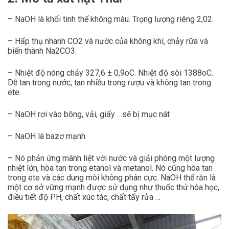
– NaOH là khối tinh thể không màu. Trọng lượng riêng 2,02.
– Hấp thụ nhanh CO2 và nước của không khí, chảy rữa và
biến thành Na2CO3.
– Nhiệt độ nóng chảy 327,6 ± 0,9oC. Nhiệt độ sôi 1388oC.
Dễ tan trong nước, tan nhiều trong rượu và không tan trong
ete.
– NaOH rơi vào bông, vải, giấy …sẽ bị mục nát
– NaOH là bazơ mạnh
– Nó phản ứng mãnh liệt với nước và giải phóng một lượng
nhiệt lớn, hòa tan trong etanol và metanol. Nó cũng hòa tan
trong ete và các dung môi không phân cực. NaOH thể rắn là
một cơ sở vững mạnh được sử dụng như thuốc thử hóa học,
điều tiết độ PH, chất xúc tác, chất tẩy rửa …