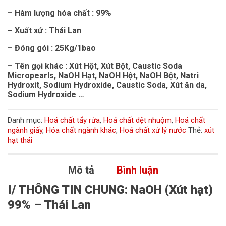
– Hàm lượng hóa chất : 99%
– Xuất xứ : Thái Lan
– Đóng gói : 25Kg/1bao
– Tên gọi khác : Xút Hột, Xút Bột, Caustic Soda
Micropearls, NaOH Hạt, NaOH Hột, NaOH Bột, Natri
Hydroxit, Sodium Hydroxide, Caustic Soda, Xút ăn da,
Sodium Hydroxide …
Danh mục:
Hoá chất tẩy rửa
,
Hoá chất dệt nhuộm
,
Hoá chất
ngành giấy
,
Hóa chất ngành khác
,
Hoá chất xử lý nước
Thẻ:
xút
hạt thái
Mô tả
Bình luận
I/ THÔNG TIN CHUNG: NaOH (Xút hạt)
99% – Thái Lan