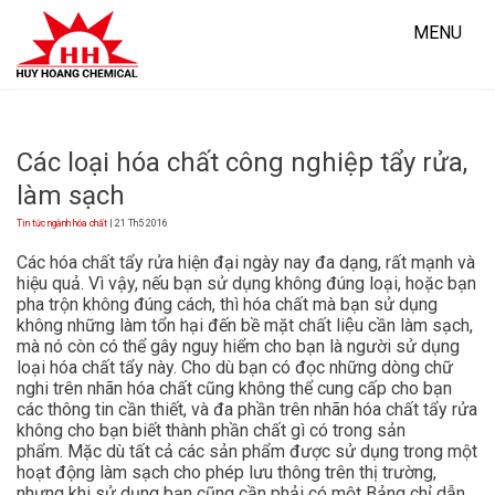
Skip
to
MENU
content
Các loại hóa chất công nghiệp tẩy rửa,
làm sạch
Tin tức ngành hóa chất
| 21 Th5 2016
Các hóa chất tẩy rửa hiện đại ngày nay đa dạng, rất mạnh và
hiệu quả. Vì vậy, nếu bạn sử dụng không đúng loại, hoặc bạn
pha trộn không đúng cách, thì hóa chất mà bạn sử dụng
không những làm tổn hại đến bề mặt chất liệu cần làm sạch,
mà nó còn có thể gây nguy hiểm cho bạn là người sử dụng
loại hóa chất tẩy này. Cho dù bạn có đọc những dòng chữ
nghi trên nhãn hóa chất cũng không thể cung cấp cho bạn
các thông tin cần thiết, và đa phần trên nhãn hóa chất tẩy rửa
không cho bạn biết thành phần chất gì có trong sản
phẩm. Mặc dù tất cả các sản phẩm được sử dụng trong một
hoạt động làm sạch cho phép lưu thông trên thị trường,
nhưng khi sử dụng bạn cũng cần phải có một Bảng chỉ dẫn