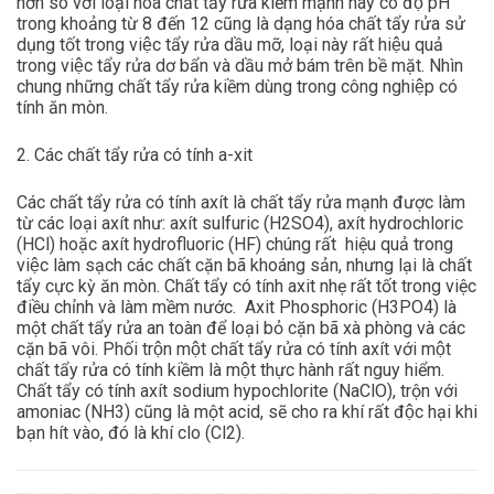
hơn so với loại hóa chất tẩy rửa kiềm mạnh này có độ pH
trong khoảng từ 8 đến 12 cũng là dạng hóa chất tẩy rửa sử
dụng tốt trong việc tẩy rửa dầu mỡ, loại này rất hiệu quả
trong việc tẩy rửa dơ bẩn và dầu mở bám trên bề mặt. Nhìn
chung những chất tẩy rửa kiềm dùng trong công nghiệp có
tính ăn mòn.
2. Các chất tẩy rửa có tính a-xit
Các chất tẩy rửa có tính axít là chất tẩy rửa mạnh được làm
từ các loại axít như: axít sulfuric (H2SO4), axít hydrochloric
(HCl) hoặc axít hydrofluoric (HF) chúng rất hiệu quả trong
việc làm sạch các chất cặn bã khoáng sản, nhưng lại là chất
tẩy cực kỳ ăn mòn. Chất tẩy có tính axit nhẹ rất tốt trong việc
điều chỉnh và làm mềm nước. Axit Phosphoric (H3PO4) là
một chất tẩy rửa an toàn để loại bỏ cặn bã xà phòng và các
cặn bã vôi. Phối trộn một chất tẩy rửa có tính axít với một
chất tẩy rửa có tính kiềm là một thực hành rất nguy hiểm.
Chất tẩy có tính axít sodium hypochlorite (NaClO), trộn với
amoniac (NH3) cũng là một acid, sẽ cho ra khí rất độc hại khi
bạn hít vào, đó là khí clo (Cl2).