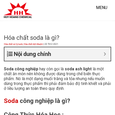
Skip
to
MENU
content
Hóa chất soda là gì?
Hóa chất xử lý nước
,
Hóa chất dệt nhuộm
| 20 Th12 2021
Nội dung chính
Soda công nghiệp
hay còn gọi là
soda ash light
là một
chất ăn mòn nên không được dùng trong chế biến thực
phẩm. Nó là một dạng muối trắng và tỏa nhưng nếu muốn
dùng trong thực phẩm thì phải đảm bảo độ tinh khiết và phải
ở liều lượng an toàn theo quy định.
Soda
công nghiệp là gì?
Công Thức Hóa Học :