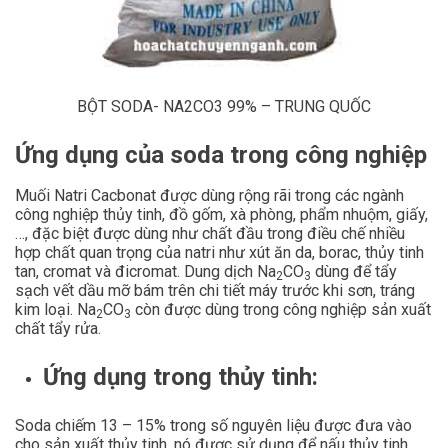
BỘT SODA- NA2CO3 99% – TRUNG QUỐC
Ứng dụng của soda trong công nghiệp
Muối Natri Cacbonat được dùng rộng rãi trong các ngành
công nghiệp thủy tinh, đồ gốm, xà phòng, phẩm nhuộm, giấy,
…, đặc biệt được dùng như chất đầu trong điều chế nhiều
hợp chất quan trọng của natri như xút ăn da, borac, thủy tinh
tan, cromat và đicromat. Dung dịch Na
CO
dùng để tẩy
2
3
sạch vết dầu mỡ bám trên chi tiết máy trước khi sơn, tráng
kim loại. Na
CO
còn được dùng trong công nghiệp sản xuất
2
3
chất tẩy rửa.
Ứng dụng trong thủy tinh:
Soda chiếm 13 – 15% trong số nguyên liệu được đưa vào
cho sản xuất thủy tinh, nó được sử dụng để nấu thủy tinh,