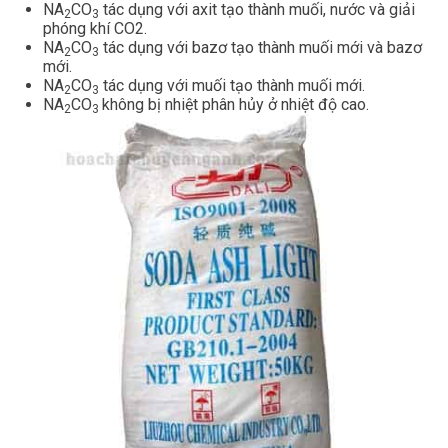
NA
CO
tác dụng với axit tạo thành muối, nước và giải
2
3
phóng khí CO2.
NA
CO
tác dụng với bazơ tạo thành muối mới và bazơ
2
3
mới.
NA
CO
tác dụng với muối tạo thành muối mới.
2
3
NA
CO
không bị nhiệt phân hủy ở nhiệt độ cao.
2
3