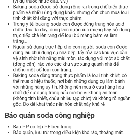
(ví dụ thuốc nhức đầu, v.v.)
Baking soda được sử dụng rộng rãi trong chế biến thực
phẩm và nhiều ứng dụng khác, nhưng cần chọn mua loại
tinh khiết khi dùng với thực phẩm.
Trong y tế, baking soda còn được dùng trung hòa acid
chữa đau dạ dày; dùng làm nước xúc miệng hay sử dụng
trực tiếp chà lên răng để loại bỏ mảng bám và làm
trắng…
Ngoài sử dụng trực tiếp cho con người, soda còn được
dùng lau chùi dụng cụ nhà bếp, tẩy rửa các khu vực cần
vệ sinh nhờ tính năng mài mòn, tác dụng với một số chất
(đóng cặn), rắc vào các khu vực xung quanh nhà để
chống một số loại côn trùng.
Baking soda dùng trong thực phẩm là loại tinh khiết, có
thể mua ở hiệu thuốc, nơi bán những dụng cụ làm bánh
với những hãng uy tín. Không nên mua ở cửa hàng hóa
chất để sử dụng trong nấu nướng vì không an toàn
(không tinh khiết, chứa nhiều tạp chất) và không rõ nguồn
gốc. Do dễ khai thác nên hóa chất này khá rẻ.
Bảo quản soda công nghiệp
Bao PP có lớp PE bên trong.
Bảo quản, lưu trữ trong điều kiện khô ráo, thoáng mát,