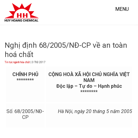
Skip
to
MENU
content
Nghị định 68/2005/NĐ-CP về an toàn
hoá chất
Tin tức ngành hóa chất
| 3 Th3 2017
CHÍNH PHỦ
CỘNG HOÀ XÃ HỘI CHỦ NGHĨA VIỆT
********
NAM
Độc lập – Tự do – Hạnh phúc
********
Số: 68/2005/NĐ-
Hà Nội, ngày 20 tháng 5 năm 2005
CP