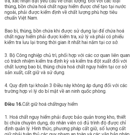
tra, xác nhận đạt yêu cầu về chất lượng. Đối với các loại
thùng, bồn chứa hoá chất nguy hiểm được chế tạo tại nước
ngoài, phải được kiểm định về chất lượng phù hợp tiêu
chuẩn Việt Nam.
Bao bì, thùng, bồn chứa khi được sử dụng lại để chứa hoá
chất nguy hiểm phải được kiểm tra, xử lý và phải có phiếu
kiểm tra lưu lại trong thời gian ít nhất hai năm tại cơ sở.
3. Bộ Công nghiệp chủ trì, phối hợp với các cơ quan liên quan
có trách nhiệm kiểm tra định kỳ và kiểm tra đột xuất đối với
chất lượng bao bì, thùng chứa hoá chất nguy hiểm tại cơ sở
sản xuất, cất giữ và sử dụng.
4. Quy định tại khoản 3 Điều này không áp dụng đối với các
trường hợp vì lý do bí mật về an ninh quốc phòng.
Điều 16.
Cất giữ hoá chấtnguy hiểm
1. Hoá chất nguy hiểm phải được bảo quản trong kho, thiết
bị chứa chuyên dụng, do nhân viên có đủ trình độ được chỉ
định quản lý. Hình thức, phương pháp cất giữ, số lượng cất
giữ phải tuân thủ các quy phạm an toàn và các văn bản pháp