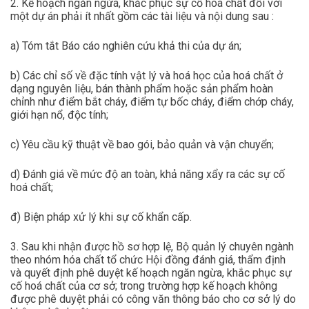
2. Kế hoạch ngăn ngừa, khắc phục sự cố hoá chất đối với
một dự án phải ít nhất gồm các tài liệu và nội dung sau :
a) Tóm tắt Báo cáo nghiên cứu khả thi của dự án;
b) Các chỉ số về đặc tính vật lý và hoá học của hoá chất ở
dạng nguyên liệu, bán thành phẩm hoặc sản phẩm hoàn
chỉnh như điểm bắt cháy, điểm tự bốc cháy, điểm chớp cháy,
giới hạn nổ, độc tính;
c) Yêu cầu kỹ thuật về bao gói, bảo quản và vận chuyển;
d) Đánh giá về mức độ an toàn, khả năng xẩy ra các sự cố
hoá chất;
đ) Biện pháp xử lý khi sự cố khẩn cấp.
3. Sau khi nhận được hồ sơ hợp lệ, Bộ quản lý chuyên ngành
theo nhóm hóa chất tổ chức Hội đồng đánh giá, thẩm định
và quyết định phê duyệt kế hoạch ngăn ngừa, khắc phục sự
cố hoá chất của cơ sở; trong trường hợp kế hoạch không
được phê duyệt phải có công văn thông báo cho cơ sở lý do