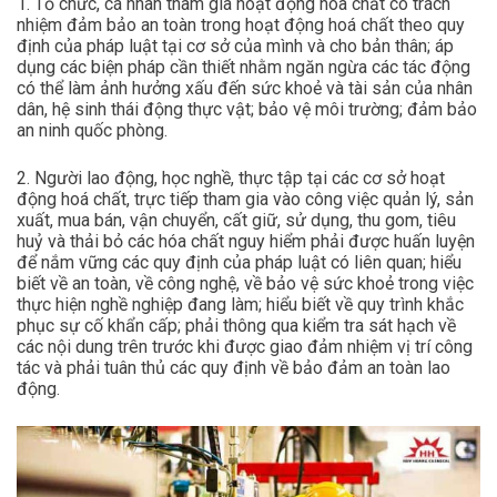
1. Tổ chức, cá nhân tham gia hoạt động hóa chất có trách
nhiệm đảm bảo an toàn trong hoạt động hoá chất theo quy
định của pháp luật tại cơ sở của mình và cho bản thân; áp
dụng các biện pháp cần thiết nhằm ngăn ngừa các tác động
có thể làm ảnh hưởng xấu đến sức khoẻ và tài sản của nhân
dân, hệ sinh thái động thực vật; bảo vệ môi trường; đảm bảo
an ninh quốc phòng.
2. Người lao động, học nghề, thực tập tại các cơ sở hoạt
động hoá chất, trực tiếp tham gia vào công việc quản lý, sản
xuất, mua bán, vận chuyển, cất giữ, sử dụng, thu gom, tiêu
huỷ và thải bỏ các hóa chất nguy hiểm phải được huấn luyện
để nắm vững các quy định của pháp luật có liên quan; hiểu
biết về an toàn, về công nghệ, về bảo vệ sức khoẻ trong việc
thực hiện nghề nghiệp đang làm; hiểu biết về quy trình khắc
phục sự cố khẩn cấp; phải thông qua kiểm tra sát hạch về
các nội dung trên trước khi được giao đảm nhiệm vị trí công
tác và phải tuân thủ các quy định về bảo đảm an toàn lao
động.