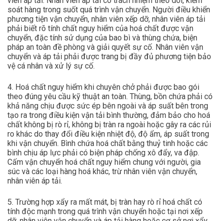
viên áp tải. Nhân viên áp tải có trách nhiệm theo dõi, kiểm
soát hàng trong suốt quá trình vận chuyển. Người điều khiển
phương tiện vận chuyển, nhân viên xếp dỡ, nhân viên áp tải
phải biết rõ tính chất nguy hiểm của hoá chất được vận
chuyển, đặc tính sử dụng của bao bì và thùng chứa, biện
pháp an toàn đề phòng và giải quyết sự cố. Nhân viên vận
chuyển và áp tải phải được trang bị đầy đủ phương tiện bảo
vệ cá nhân và xử lý sự cố.
4. Hoá chất nguy hiểm khi chuyên chở phải được bao gói
theo đúng yêu cầu kỹ thuật an toàn. Thùng, bồn chứa phải có
khả năng chịu được sức ép bên ngoài và áp suất bên trong
tạo ra trong điều kiện vận tải bình thường, đảm bảo cho hoá
chất không bị rò rỉ, không bị tràn ra ngoài hoặc gây ra các rủi
ro khác do thay đổi điều kiện nhiệt độ, độ ẩm, áp suất trong
khi vận chuyển. Bình chứa hoá chất bằng thuỷ tinh hoặc các
bình chịu áp lực phải có biện pháp chống xô đẩy, va đập.
Cấm vận chuyển hoá chất nguy hiểm chung với người, gia
súc và các loại hàng hoá khác, trừ nhân viên vận chuyển,
nhân viên áp tải.
5. Trường hợp xẩy ra mất mát, bị tràn hay rò rỉ hoá chất có
tính độc mạnh trong quá trình vận chuyển hoặc tại nơi xếp
dỡ, nhân viên vận chuyển và áp tải hàng hoặc cơ sở nơi xẩy