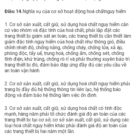
Điều 14.
Nghĩa vụ của cơ sở hoạt động hoá chấtnguy hiểm
1. Cơ sở sản xuất, cất giữ, sử dụng hoá chất nguy hiểm căn
cứ vào nhóm và đặc tính của hoá chất, phải lắp đặt các
trang thiết bị giám sát an toàn, các trang thiết bị cần thiết làm
giảm đặc tính nguy hiểm của hoá chất như thông gió, điều
chỉnh nhiệt độ, chống nắng, chống cháy, chống lửa, xả áp,
phòng độc, tẩy uế, trung hoà, chống ẩm, chống sét, chống
tĩnh điện, khử trùng, chống rò rỉ và phải thường xuyên bảo trì
trang thiết bị đó, đảm bảo đáp ứng đầy đủ các yêu cầu về
an toàn vận hành.
2. Cơ sở sản xuất, cất giữ, sử dụng hoá chất nguy hiểm phải
trang bị đầy đủ hệ thống thông tin liên lạc, hệ thống báo
động và đảm bảo hệ thống làm việc ổn định.
3. Cơ sở sản xuất, cất giữ, sử dụng hoá chất có tính độc
mạnh, hàng năm phải tổ chức đánh giá độ an toàn của các
trang thiết bị tại cơ sở; cơ sở sản xuất, cất giữ, sử dụng các
loại hoá chất nguy hiểm khác phải đánh giá độ an toàn của
các trang thiết bị hai năm một lần.