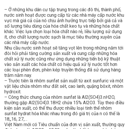
– Ở những khu dân cư tập trung trong các đô thị, thành phố,
nước sinh hoạt được cung cấp từ các nhà máy cấp nước khu
vực mà giá cả của nó chịu ảnh hưởng trực tiếp bởi giá cả và
số lượng tiêu dùng của hóa chất keo tụ và những hóa chất
khác. Việc lựa chọn loại hóa chất nào rẻ, liều lượng sử dụng
ít, cho chất lượng nước sạch là mục tiêu thường xuyên của
các nhà máy cấp nước.
Nhu cầu nước sinh hoạt sẽ tăng vọt lên trong những năm tới
đòi hỏi phải tăng cường sản xuất và cung cấp những hóa
chất xử lý nước cũng như ứng dụng những tiến bộ kỹ thuật
vào sản xuất các hóa chất có hiệu quả xử lý nước tốt hơn
các loại phèn đơn, phèn kép truyền thống đã sử dụng hàng
trăm năm nay.
– Trước tiên là nhôm sunfat sản xuất từ axit sunfuric và một
vật liệu chứa nhôm như đất sét, cao lanh, quặng bôxit, nhôm
hydroxit.
– Công thức chung của nhôm sunfat là Al2(SO4)3.nH2O,
thường gặp Al2(SO4)3.18H2 chứa 15% Al2O3. Tùy theo điều
kiện sản xuất, có thể thu được nhiều loại tinh thể nhôm
sunfat hydrat hóa khác nhau trong đó giá trị của n có thể là
18,,16, 27,…
Việt Nam mới có Tiêu chuẩn của đơn vị sản xuất, thường quy