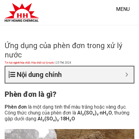
Skip
to
MENU
content
Ứng dụng của phèn đơn trong xử lý
nước
Tin tức ngành hóa chất
,
Hóa chất xử lý nước
| 25 Th6 2024
Nội dung chính
Phèn đơn là gì?
Phèn đơn
là một dạng tinh thể màu trắng hoặc vàng đục.
Công thức chung của phèn đơn là
Al₂(SO₄)₃·nH₂O
, thường
gặp dưới dạng
Al₂(SO₄)₂·18H₂O