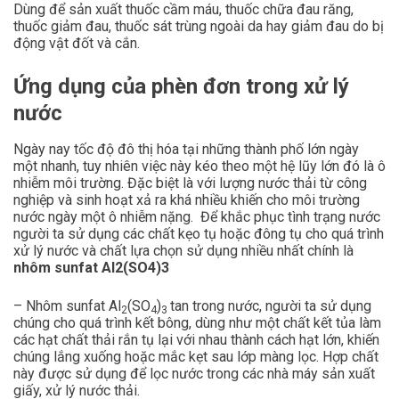
Dùng để sản xuất thuốc cầm máu, thuốc chữa đau răng,
thuốc giảm đau, thuốc sát trùng ngoài da hay giảm đau do bị
động vật đốt và cắn.
Ứng dụng của phèn đơn trong xử lý
nước
Ngày nay tốc độ đô thị hóa tại những thành phố lớn ngày
một nhanh, tuy nhiên việc này kéo theo một hệ lũy lớn đó là ô
nhiễm môi trường. Đặc biệt là với lượng nước thải từ công
nghiệp và sinh hoạt xả ra khá nhiều khiến cho môi trường
nước ngày một ô nhiễm nặng. Để khắc phục tình trạng nước
người ta sử dụng các chất kẹo tụ hoặc đông tụ cho quá trình
xử lý nước và chất lựa chọn sử dụng nhiều nhất chính là
nhôm sunfat Al2(SO4)3
– Nhôm sunfat Al
(SO
)
tan trong nước, người ta sử dụng
2
4
3
chúng cho quá trình kết bông, dùng như một chất kết tủa làm
các hạt chất thải rắn tụ lại với nhau thành cách hạt lớn, khiến
chúng lắng xuống hoặc mắc kẹt sau lớp màng lọc. Hợp chất
này được sử dụng để lọc nước trong các nhà máy sản xuất
giấy, xử lý nước thải.