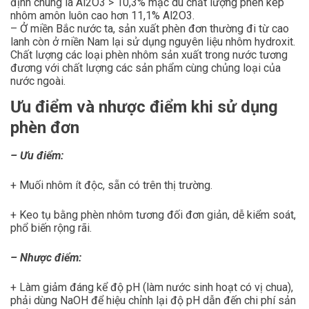
định chung là Al2O3 > 10,3% mặc dù chất lượng phèn kép
nhôm amôn luôn cao hơn 11,1% Al2O3.
– Ở miền Bắc nước ta, sản xuất phèn đơn thường đi từ cao
lanh còn ở rniền Nam lại sử dụng nguyên liệu nhôm hydroxit.
Chất lượng các loại phèn nhôm sản xuất trong nước tương
đương với chất lượng các sản phẩm cùng chủng loại của
nước ngoài.
Ưu điểm và nhược điểm khi sử dụng
phèn đơn
– Ưu điểm:
+ Muối nhôm ít độc, sẵn có trên thị trường.
+ Keo tụ bằng phèn nhôm tương đối đơn giản, dễ kiểm soát,
phổ biến rộng rãi.
– Nhược điểm:
+ Làm giảm đáng kể độ pH (làm nước sinh hoạt có vị chua),
phải dùng NaOH để hiệu chỉnh lại độ pH dẫn đến chi phí sản