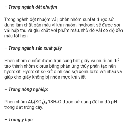
– Trong ngành dệt nhuộm
Trong ngành dệt nhuộm vải, phèn nhôm sunfat được sử
dụng làm chất gắn màu vì khi nhuộm, hydroxit sẽ được sợi
vải hấp thụ và giữ chặt với phẩm màu, nhờ đó vải có độ bền
màu tốt hơn.
– Trong ngành sản xuất giấy
Phèn nhôm sunfat được trộn cùng bột giấy và muối ăn để
tạo thành nhôm clorua bằng phản ứng thủy phân tạo nên
hydroxit. Hydroxit sẽ kết dính các sợi xenlulozo với nhau và
giúp cho giấy không bị nhòe mực khi viết.
– Trong nông nghiệp:
Phèn nhôm Al
(SO
)
.18H
O được sử dụng để hạ độ pH
2
4
3
2
trong đất trồng cây.
– Trong y học: