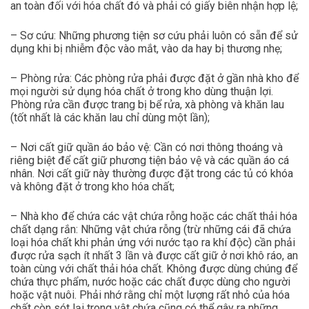
an toàn đối với hóa chất đó và phải có giấy biên nhận hợp lệ;
– Sơ cứu: Những phương tiện sơ cứu phải luôn có sẵn để sử
dụng khi bị nhiễm độc vào mắt, vào da hay bị thương nhẹ;
– Phòng rửa: Các phòng rửa phải được đặt ở gần nhà kho để
mọi người sử dụng hóa chất ở trong kho dùng thuận lợi.
Phòng rửa cần được trang bị bể rửa, xà phòng và khăn lau
(tốt nhất là các khăn lau chỉ dùng một lần);
– Nơi cất giữ quần áo bảo vệ: Cần có nơi thông thoáng và
riêng biệt để cất giữ phương tiện bảo vệ và các quần áo cá
nhân. Nơi cất giữ này thường được đặt trong các tủ có khóa
và không đặt ở trong kho hóa chất;
– Nhà kho để chứa các vật chứa rỗng hoặc các chất thải hóa
chất dạng rắn: Những vật chứa rỗng (trừ những cái đã chứa
loại hóa chất khi phản ứng với nước tạo ra khí độc) cần phải
được rửa sạch ít nhất 3 lần và được cất giữ ở nơi khô ráo, an
toàn cùng với chất thải hóa chất. Không được dùng chúng để
chứa thực phẩm, nước hoặc các chất được dùng cho người
hoặc vật nuôi. Phải nhớ rằng chỉ một lượng rất nhỏ của hóa
chất còn sót lại trong vật chứa cũng có thể gây ra những