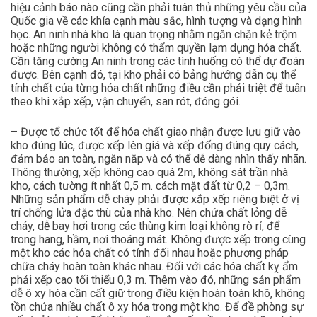
hiệu cảnh báo nào cũng cần phải tuân thủ những yêu cầu của
Quốc gia về các khía cạnh màu sắc, hình tượng và dạng hình
học. An ninh nhà kho là quan trọng nhằm ngăn chặn kẻ trộm
hoặc những người không có thẩm quyền lạm dụng hóa chất.
Cần tăng cường An ninh trong các tình huống có thể dự đoán
được. Bên cạnh đó, tại kho phải có bảng hướng dẫn cụ thể
tính chất của từng hóa chất những điều cần phải triệt để tuân
theo khi xắp xếp, vận chuyển, san rót, đóng gói.
– Được tổ chức tốt để hóa chất giao nhận được lưu giữ vào
kho đúng lúc, được xếp lên giá và xếp đống đúng quy cách,
đảm bảo an toàn, ngăn nắp và có thể dễ dàng nhìn thấy nhãn.
Thông thường, xếp không cao quá 2m, không sát trần nhà
kho, cách tường ít nhất 0,5 m. cách mặt đất từ 0,2 – 0,3m.
Những sản phẩm dễ cháy phải được xắp xếp riêng biệt ở vị
trí chống lửa đặc thù của nhà kho. Nên chứa chất lỏng dễ
cháy, dễ bay hơi trong các thùng kim loại không rò rỉ, để
trong hang, hầm, nơi thoáng mát. Không được xếp trong cùng
một kho các hóa chất có tính đối nhau hoặc phương pháp
chữa cháy hoàn toàn khác nhau. Đối với các hóa chất kỵ ẩm
phải xếp cao tối thiểu 0,3 m. Thêm vào đó, những sản phẩm
dễ ô xy hóa cần cất giữ trong điều kiện hoàn toàn khô, không
tồn chứa nhiều chất ô xy hóa trong một kho. Để đề phòng sự