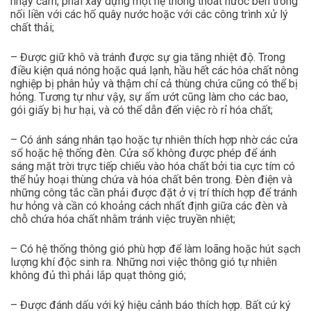
nhậy cảm, phải xây dựng một hệ thống thoát nước bên trong
nối liền với các hố quây nước hoặc với các công trình xử lý
chất thải;
– Được giữ khô và tránh được sự gia tăng nhiệt độ. Trong
điều kiện quá nóng hoặc quá lạnh, hầu hết các hóa chất nông
nghiệp bị phân hủy và thậm chí cả thùng chứa cũng có thể bị
hỏng. Tương tự như vậy, sự ẩm ướt cũng làm cho các bao,
gói giấy bị hư hại, và có thể dẫn đến việc rò rỉ hóa chất;
– Có ánh sáng nhân tạo hoặc tự nhiên thích hợp nhờ các cửa
sổ hoặc hệ thống đèn. Cửa sổ không được phép để ánh
sáng mặt trời trực tiếp chiếu vào hóa chất bởi tia cực tím có
thể hủy hoại thùng chứa và hóa chất bên trong. Đèn điện và
những công tắc cần phải được đặt ở vị trí thích hợp để tránh
hư hỏng và cần có khoảng cách nhất định giữa các đèn và
chỗ chứa hóa chất nhằm tránh việc truyền nhiệt;
– Có hệ thống thông gió phù hợp để làm loãng hoặc hút sạch
lượng khí độc sinh ra. Những nơi việc thông gió tự nhiên
không đủ thì phải lắp quạt thông gió;
– Được đánh dấu với ký hiệu cảnh báo thích hợp. Bất cứ ký