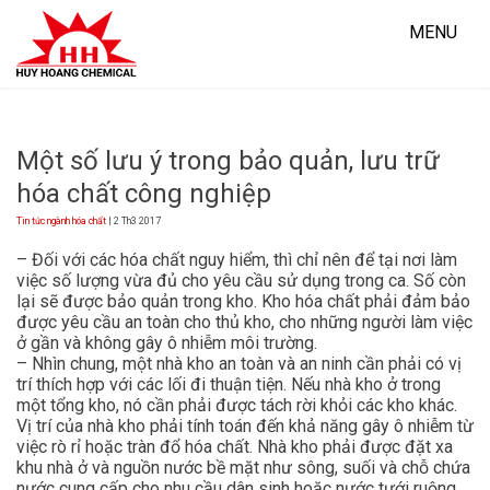
Skip
to
MENU
content
Một số lưu ý trong bảo quản, lưu trữ
hóa chất công nghiệp
Tin tức ngành hóa chất
| 2 Th3 2017
– Đối với các hóa chất nguy hiểm, thì chỉ nên để tại nơi làm
việc số lượng vừa đủ cho yêu cầu sử dụng trong ca. Số còn
lại sẽ được bảo quản trong kho. Kho hóa chất phải đảm bảo
được yêu cầu an toàn cho thủ kho, cho những người làm việc
ở gần và không gây ô nhiễm môi trường.
– Nhìn chung, một nhà kho an toàn và an ninh cần phải có vị
trí thích hợp với các lối đi thuận tiện. Nếu nhà kho ở trong
một tổng kho, nó cần phải được tách rời khỏi các kho khác.
Vị trí của nhà kho phải tính toán đến khả năng gây ô nhiễm từ
việc rò rỉ hoặc tràn đổ hóa chất. Nhà kho phải được đặt xa
khu nhà ở và nguồn nước bề mặt như sông, suối và chỗ chứa
nước cung cấp cho nhu cầu dân sinh hoặc nước tưới ruộng.