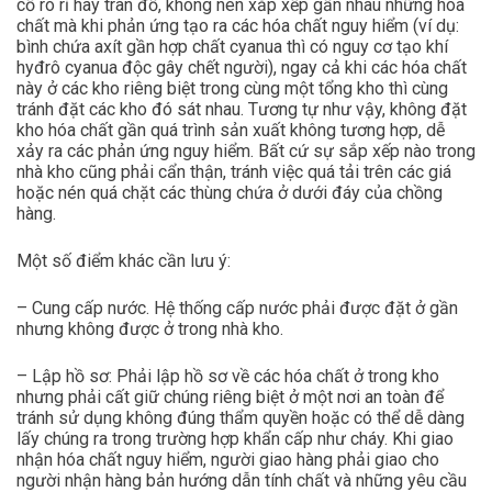
cố rò rỉ hay tràn đổ, không nên xắp xếp gần nhau những hóa
chất mà khi phản ứng tạo ra các hóa chất nguy hiểm (ví dụ:
bình chứa axít gần hợp chất cyanua thì có nguy cơ tạo khí
hyđrô cyanua độc gây chết người), ngay cả khi các hóa chất
này ở các kho riêng biệt trong cùng một tổng kho thì cùng
tránh đặt các kho đó sát nhau. Tương tự như vậy, không đặt
kho hóa chất gần quá trình sản xuất không tương hợp, dễ
xảy ra các phản ứng nguy hiểm. Bất cứ sự sắp xếp nào trong
nhà kho cũng phải cẩn thận, tránh việc quá tải trên các giá
hoặc nén quá chặt các thùng chứa ở dưới đáy của chồng
hàng.
Một số điểm khác cần lưu ý:
– Cung cấp nước. Hệ thống cấp nước phải được đặt ở gần
nhưng không được ở trong nhà kho.
– Lập hồ sơ: Phải lập hồ sơ về các hóa chất ở trong kho
nhưng phải cất giữ chúng riêng biệt ở một nơi an toàn để
tránh sử dụng không đúng thẩm quyền hoặc có thể dễ dàng
lấy chúng ra trong trường hợp khẩn cấp như cháy. Khi giao
nhận hóa chất nguy hiểm, người giao hàng phải giao cho
người nhận hàng bản hướng dẫn tính chất và những yêu cầu