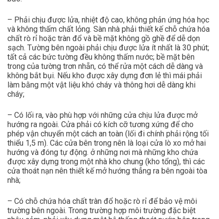
– Phải chịu được lửa, nhiệt độ cao, không phản ứng hóa học
và không thấm chất lỏng. Sàn nhà phải thiết kế chỗ chứa hóa
chất rò rỉ hoặc tràn đổ và bề mặt không gồ ghề để dễ dọn
sạch. Tường bên ngoài phải chịu được lửa ít nhất là 30 phút;
tất cả các bức tường đều không thấm nước; bề mặt bên
trong của tường trơn nhẵn, có thể rửa một cách dễ dàng và
không bắt bụi. Nếu kho được xây dựng đơn lẻ thì mái phải
làm bằng một vật liệu khó cháy và thông hơi dễ dàng khi
cháy;
– Có lối ra, vào phù hợp với những cửa chịu lửa được mở
hướng ra ngoài. Cửa phải có kích cỡ tương xứng để cho
phép vận chuyển một cách an toàn (lối đi chính phải rộng tối
thiểu 1,5 m). Các cửa bên trong nên là loại cửa lò xo mở hai
hướng và đóng tự động. ở những nơi mà những kho chứa
được xây dựng trong một nhà kho chung (kho tổng), thì các
cửa thoát nạn nên thiết kế mở hướng thẳng ra bên ngoài tòa
nhà;
– Có chỗ chứa hóa chất tràn đổ hoặc rò rỉ để bảo vệ môi
trường bên ngoài. Trong trường hợp môi trường đặc biệt