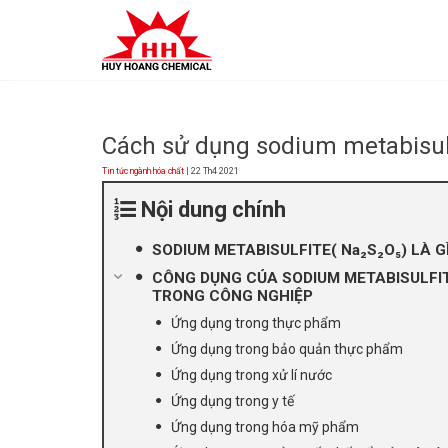
Skip
to
content
Cách sử dụng sodium metabisulf
Tin tức ngành hóa chất
| 22 Th4 2021
Nội dung chính
SODIUM METABISULFITE( Na₂S₂O₅) LÀ G
CÔNG DỤNG CỦA SODIUM METABISULFIT
TRONG CÔNG NGHIỆP
Ứng dụng trong thực phẩm
Ứng dụng trong bảo quản thực phẩm
Ứng dụng trong xử lí nước
Ứng dụng trong y tế
Ứng dụng trong hóa mỹ phẩm