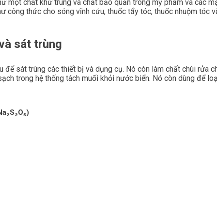
như một chất khử trùng và chất bảo quản trong mỹ phẩm và các m
 công thức cho sóng vĩnh cửu, thuốc tẩy tóc, thuốc nhuộm tóc v
 và sát trùng
u để sát trùng các thiết bị và dụng cụ. Nó còn làm chất chùi rửa c
ạch trong hệ thống tách muối khỏi nước biển. Nó còn dùng để loạ
Na₂S₂O₅)