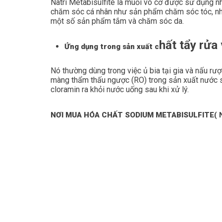
Natri Metabisulfite là muối vô cơ được sử dụng 
chăm sóc cá nhân như sản phẩm chăm sóc tóc, như
một số sản phẩm tắm và chăm sóc da.
hất tẩy rửa
Ứng dụng trong sản xuất c
Nó thường dùng trong việc ủ bia tại gia và nấu rượ
màng thẩm thấu ngược (RO) trong sản xuất nước s
cloramin ra khỏi nước uống sau khi xử lý.
NƠI MUA HÓA CHẤT SODIUM METABISULFITE
( 