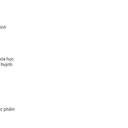
ính
hóa học
 huỳnh.
ực phẩm