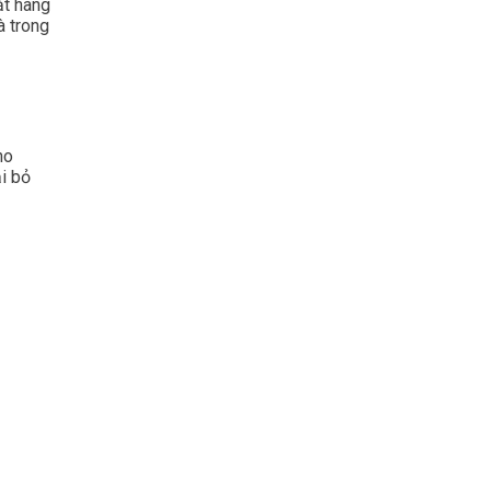
ặt hàng
à trong
ho
i bỏ