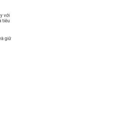
y với
 tiêu
và giữ