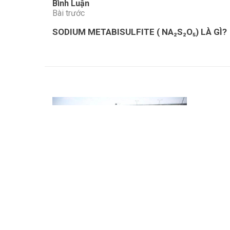
Bình Luận
Bài trước
SODIUM METABISULFITE ( NA₂S₂O₅) LÀ GÌ?
Những hó
bể bơi
Cách cân bằng độ Ph trong xử lí nước
thải