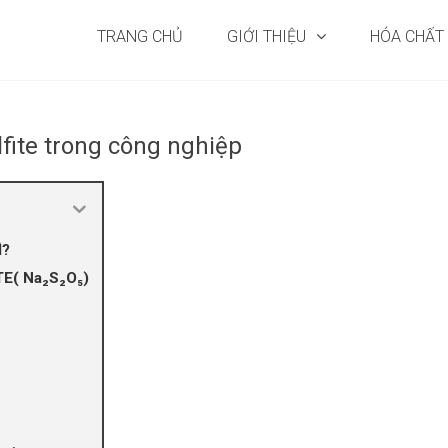
TRANG CHỦ
GIỚI THIỆU
HÓA CHẤT
ite trong công nghiệp
Ì?
E( Na₂S₂O₅)