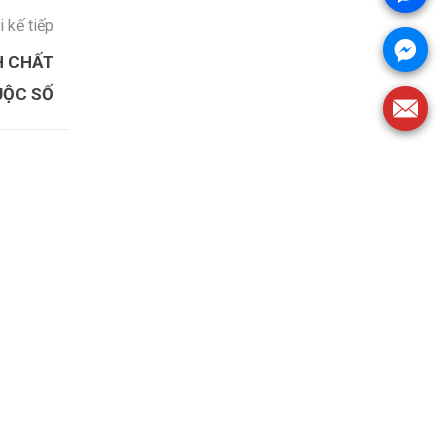
i kế tiếp
H CHẤT
UỘC SỐ
nước bể