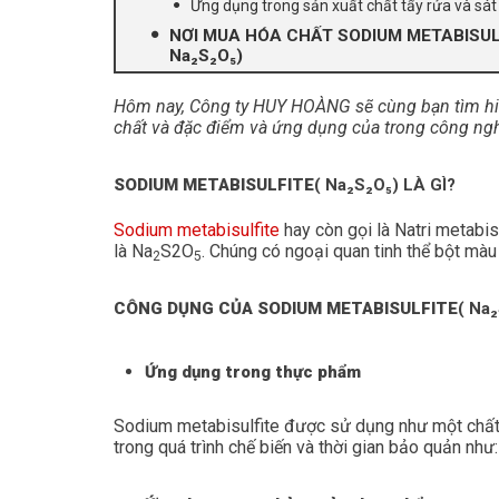
Ứng dụng trong sản xuất chất tẩy rửa và sát
NƠI MUA HÓA CHẤT SODIUM METABISUL
Na₂S₂O₅)
Hôm nay, Công ty HUY HOÀNG sẽ cùng bạn tìm hiểu
chất và đặc điểm và ứng dụng của trong công ngh
SODIUM METABISULFITE
( Na₂S₂O₅) LÀ GÌ?
Sodium metabisulfite
hay còn gọi là Natri metabis
là Na
S2O
. Chúng có ngoại quan tinh thể bột màu
2
5
CÔNG DỤNG CỦA SODIUM METABISULFITE
( Na
Ứng dụng trong thực phẩm
Sodium metabisulfite được sử dụng như một chất
trong quá trình chế biến và thời gian bảo quản như: