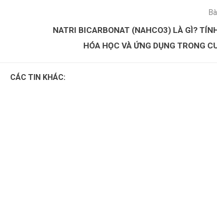
Bà
NATRI BICARBONAT (NAHCO3) LÀ GÌ? TÍN
HÓA HỌC VÀ ỨNG DỤNG TRONG C
CÁC TIN KHÁC:
Cách dùng Chlorine trong xử lí 
bơi
a chất cần thiết để xử lí nước