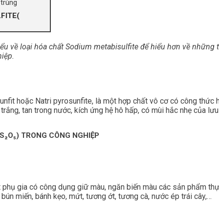
 trùng
FITE(
 về loại hóa chất Sodium metabisulfite để hiểu hơn về những t
iệp.
unfit hoặc Natri pyrosunfite, là một hợp chất vô cơ có công thức 
 trắng, tan trong nước, kích ứng hệ hô hấp, có mùi hắc nhẹ của lưu
₂S₂O₅) TRONG CÔNG NGHIỆP
 phụ gia có công dụng giữ màu, ngăn biến màu các sản phẩm th
 bún miến, bánh kẹo, mứt, tương ớt, tương cà, nước ép trái cây,…