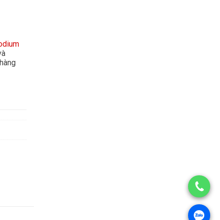
odium
và
 hàng