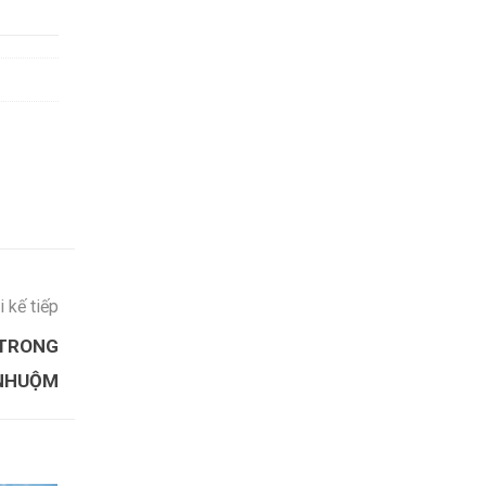
i kế tiếp
 TRONG
NHUỘM