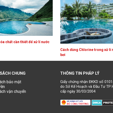
a chất cần thiết để xử lí nước
Cách dùng Chlorine trong xử lí 
bơi
 SÁCH CHUNG
THÔNG TIN PHÁP LÝ
ách bảo mật
Giấy chứng nhận ĐKKD số 010
yền
do Sở Kế Hoạch và Đầu Tư TP 
ách vận chuyển
cấp ngày 30/03/2004