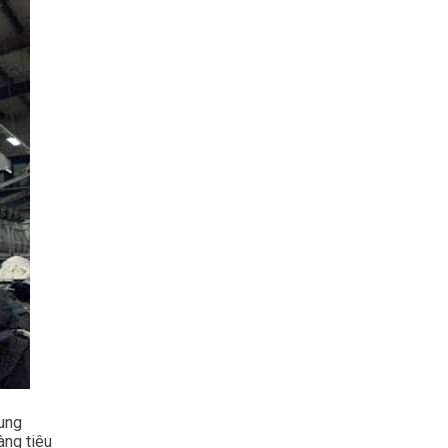
dung
àng tiêu