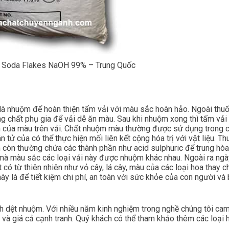
c Soda Flakes NaOH 99% – Trung Quốc
 là nhuộm để hoàn thiện tấm vải với màu sắc hoàn hảo. Ngoài thu
 chất phụ gia để vải dễ ăn màu. Sau khi nhuộm xong thì tấm vải
ền của màu trên vải. Chất nhuộm màu thường được sử dụng trong 
ử của có thể thực hiện mối liên kết cộng hóa trị với vật liệu. Th
òn thường chứa các thành phần như acid sulphuric để trung hò
 mà màu sắc các loại vải này được nhuộm khác nhau. Ngoài ra ngà
có từ thiên nhiên như vỏ cây, lá cây, màu của các loại hoa thay c
 là để tiết kiệm chi phí, an toàn với sức khỏe của con người và
nh dệt nhuộm. Với nhiều năm kinh nghiệm trong nghề chúng tôi cam
và giá cả cạnh tranh. Quý khách có thể tham khảo thêm các loại 