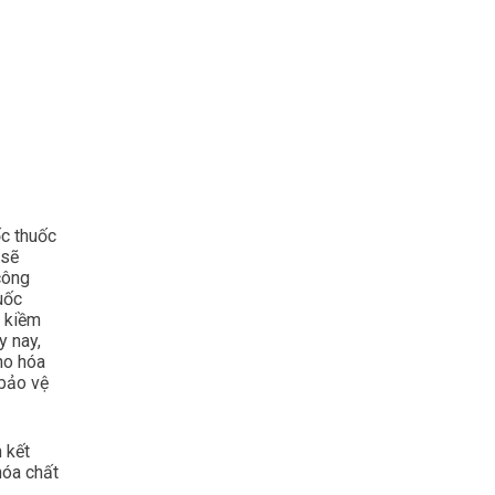
ốc thuốc
 sẽ
công
uốc
a kiềm
y nay,
ho hóa
 bảo vệ
 kết
hóa chất