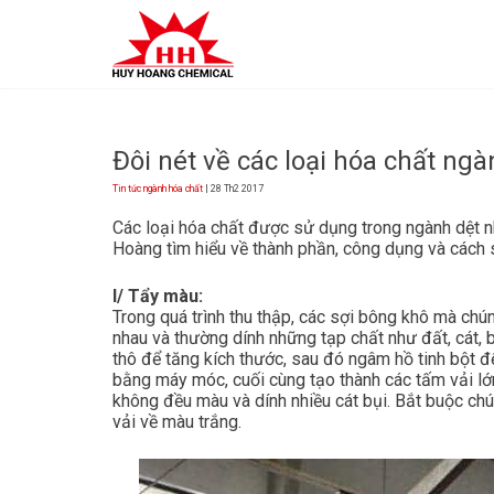
Skip
to
content
Đôi nét về các loại hóa chất n
Tin tức ngành hóa chất
| 28 Th2 2017
Các loại hóa chất được sử dụng trong ngành dệt 
Hoàng tìm hiểu về thành phần, công dụng và cách 
I/ Tẩy màu:
Trong quá trình thu thập, các sợi bông khô mà chú
nhau và thường dính những tạp chất như đất, cát, 
thô để tăng kích thước, sau đó ngâm hồ tinh bột đ
bằng máy móc, cuối cùng tạo thành các tấm vải lớn
không đều màu và dính nhiều cát bụi. Bắt buộc c
vải về màu trắng.