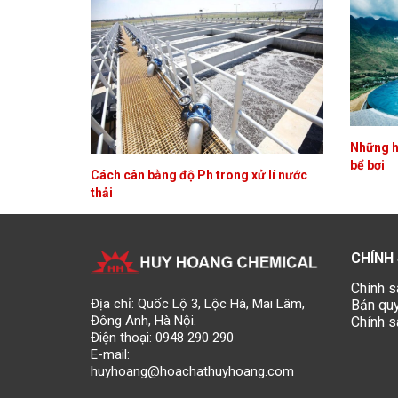
Những hó
bể bơi
Cách cân bằng độ Ph trong xử lí nước
thải
CHÍNH
Chính s
Địa chỉ: Quốc Lộ 3, Lộc Hà, Mai Lâm,
Bản qu
Đông Anh, Hà Nội.
Chính s
Điện thoại:
0948 290 290
E-mail:
huyhoang@hoachathuyhoang.com