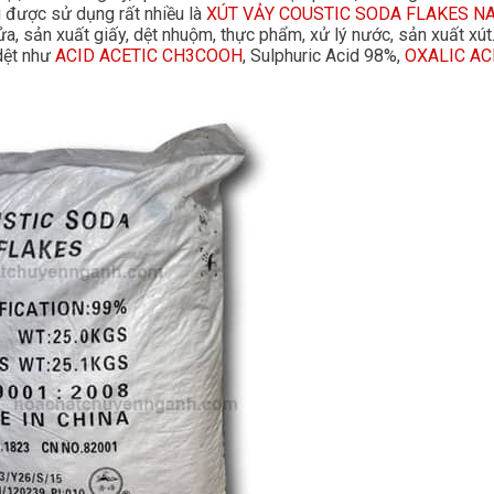
g được sử dụng rất nhiều là
XÚT VẢY COUSTIC SODA FLAKES N
ửa, sản xuất giấy, dệt nhuộm, thực phẩm, xử lý nước, sản xuất xú
 dệt như
ACID ACETIC CH3COOH
, Sulphuric Acid 98%,
OXALIC AC