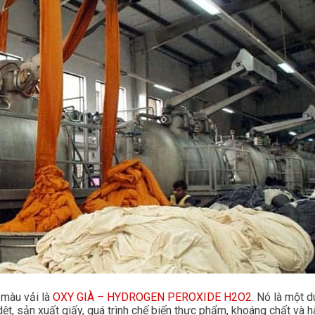
 màu vải là
OXY GIÀ – HYDROGEN PEROXIDE H2O2
. Nó là một 
ệt, sản xuất giấy, quá trình chế biến thực phẩm, khoáng chất và h