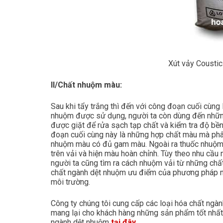
Xút vảy Cousti
II/Chất nhuộm màu:
Sau khi tẩy trắng thì đến với công đoạn cuối cùng
nhuộm được sử dụng, người ta còn dùng đến những
được giặt để rửa sạch tạp chất và kiểm tra độ b
đoạn cuối cùng này là những hợp chất màu mà phân t
nhuộm màu có đủ gam màu. Ngoài ra thuốc nhuộm c
trên vải và hiện màu hoàn chỉnh. Tùy theo nhu cầu
người ta cũng tìm ra cách nhuộm vải từ những chất 
chất ngành dệt nhuộm ưu điểm của phương pháp này
môi trường.
Công ty chúng tôi cung cấp các loại hóa chất ngà
mang lại cho khách hàng những sản phẩm tốt nhất 
ngành dệt nhuộm
tại đây