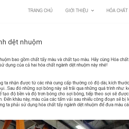
TRANG CHỦ
GIỚI THIỆU
HÓA CHẤT
gành dệt nhuộm
nhuộm bao gồm chất tẩy màu và chất tạo màu. Hãy cùng Hóa chất
sử dụng của cả hai hóa chất ngành dệt nhuộm này nhé!
ng ta nhận được từ các nhà cung cấp thường có độ dài, kích thướ
bụi…Sau đó những sợi bông này sẽ trãi qua những quá trình như: k
ể tạo độ bền và độ trơn bóng cho sợi bông, tiếp theo sợi sẽ được
. Đến khâu này, màu của các tấm vải sau nhiểu công đoạn sẽ bị l
húng ta phải sử dụng hóa chất tẩy ngành dệt nhuộm để đưa màu c